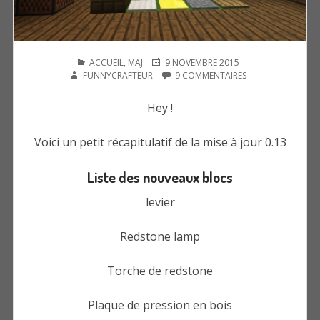
PUBLIÉ
PUBLIÉ
AUTEUR
ACCUEIL
,
MAJ
9 NOVEMBRE 2015
DANS
LE
SUR
FUNNYCRAFTEUR
9 COMMENTAIRES
MISE
À
Hey !
JOUR
0.13.0
Voici un petit récapitulatif de la mise à jour 0.13
Liste des nouveaux blocs
levier
Redstone lamp
Torche de redstone
Plaque de pression en bois