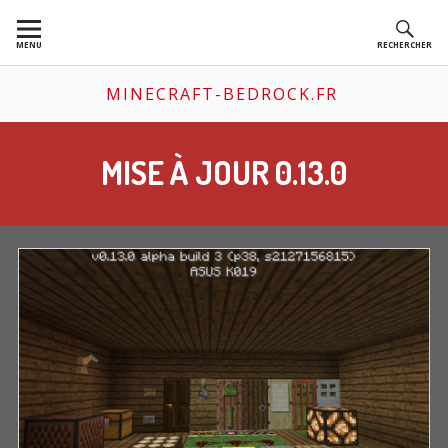
Aller
au
MENU
RECHERCHER
contenu
MINECRAFT-BEDROCK.FR
MISE À JOUR 0.13.0