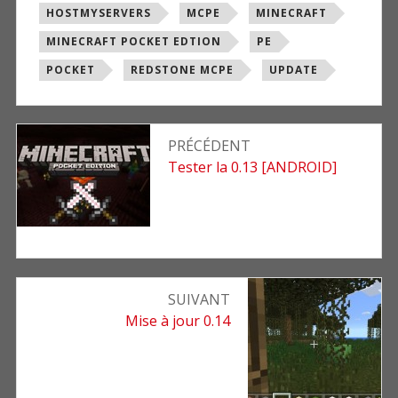
avec
HOSTMYSERVERS
MCPE
MINECRAFT
MINECRAFT POCKET EDTION
PE
POCKET
REDSTONE MCPE
UPDATE
Navigation
PRÉCÉDENT
de
Article
Tester la 0.13 [ANDROID]
précédent
l’article
:
SUIVANT
Article
Mise à jour 0.14
suivant
: