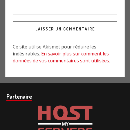
Ce site utilise Akismet pour réduire les
indésirables.
En savoir plus sur comment les
données de vos commentaires sont utilisées
.
Barre
Partenaire
subsidiaire