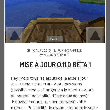
PUBLIÉ
AUTEUR
10 AVRIL 2015
FUNNYCRAFTEUR
LE
SUR
9 COMMENTAIRES
MISE
MISE À JOUR 0.11.0 BÉTA 1
À
JOUR
0.11.0
BÉTA
Hey ! Voici tous les ajouts de la mise à jour
1
0.11.0 béta 1: Général – Ajout des skins
(possibilité de le changer via le menu) – Ajout
du bateau (possibilité d’être deux dedans) –
Nouveau menu pour personnalisé votre
monde – Possibilité de changer le nom de votre