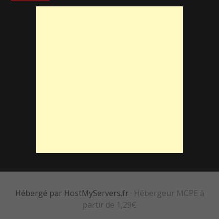
Hébergé par HostMyServers.fr
· Hébergeur MCPE à
partir de 1,29€