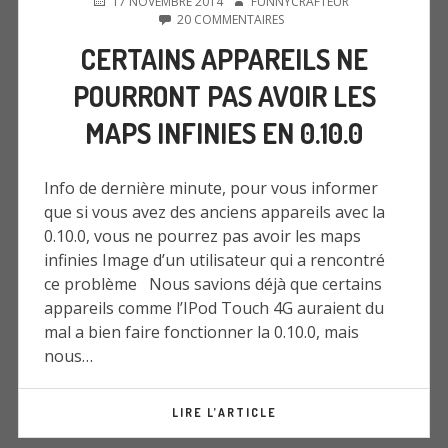
PUBLIÉ
AUTEUR
17 NOVEMBRE 2014
FUNNYCRAFTEUR
LE
SUR
20 COMMENTAIRES
CERTAINS
CERTAINS APPAREILS NE
APPAREILS
NE
POURRONT PAS AVOIR LES
POURRONT
PAS
MAPS INFINIES EN 0.10.0
AVOIR
LES
MAPS
INFINIES
Info de dernière minute, pour vous informer
EN
que si vous avez des anciens appareils avec la
0.10.0
0.10.0, vous ne pourrez pas avoir les maps
infinies Image d’un utilisateur qui a rencontré
ce problème Nous savions déjà que certains
appareils comme l’IPod Touch 4G auraient du
mal a bien faire fonctionner la 0.10.0, mais
nous…
LIRE L’ARTICLE