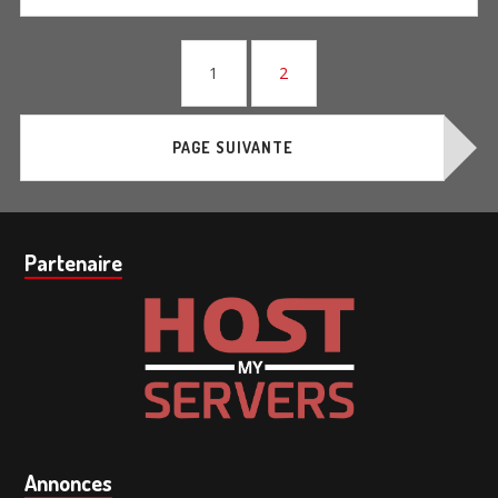
Navigation
PAGE
PAGE
1
2
des
articles
PAGE SUIVANTE
Barre
Partenaire
subsidiaire
Annonces