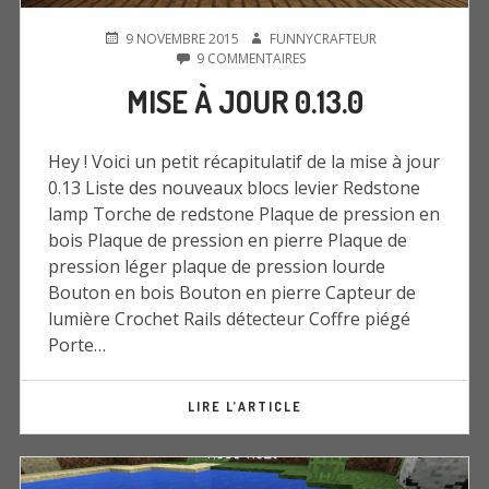
PUBLIÉ
AUTEUR
9 NOVEMBRE 2015
FUNNYCRAFTEUR
LE
SUR
9 COMMENTAIRES
MISE
MISE À JOUR 0.13.0
À
JOUR
0.13.0
Hey ! Voici un petit récapitulatif de la mise à jour
0.13 Liste des nouveaux blocs levier Redstone
lamp Torche de redstone Plaque de pression en
bois Plaque de pression en pierre Plaque de
pression léger plaque de pression lourde
Bouton en bois Bouton en pierre Capteur de
lumière Crochet Rails détecteur Coffre piégé
Porte…
LIRE L’ARTICLE