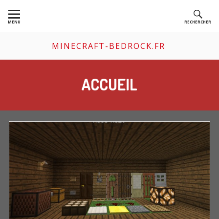
Aller
au
MENU
RECHERCHER
contenu
MINECRAFT-BEDROCK.FR
ACCUEIL