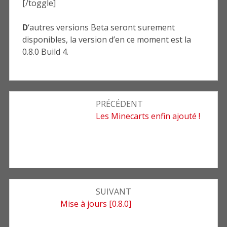
[/toggle]
D
‘autres versions Beta seront surement
disponibles, la version d’en ce moment est la
0.8.0 Build 4.
Navigation
PRÉCÉDENT
de
Article
Les Minecarts enfin ajouté !
précédent
l’article
:
SUIVANT
Article
Mise à jours [0.8.0]
suivant