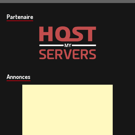
Barre
Partenaire
subsidiaire
Annonces