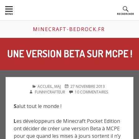
Aller
au
MENU
RECHERCHER
contenu
MINECRAFT-BEDROCK.FR
UNE VERSION BETA SUR MCPE !
PUBLIÉ
PUBLIÉ
AUTEUR
ACCUEIL
,
MAJ
27 NOVEMBRE 2013
DANS
LE
SUR
FUNNYCRAFTEUR
10 COMMENTAIRES
UNE
VERSION
S
alut tout le monde !
BETA
SUR
MCPE
L
es développeurs de Minecraft Pocket Edition
!
ont décider de créer une version Beta à MCPE
pour que quand les mises à jours sortent il n’y