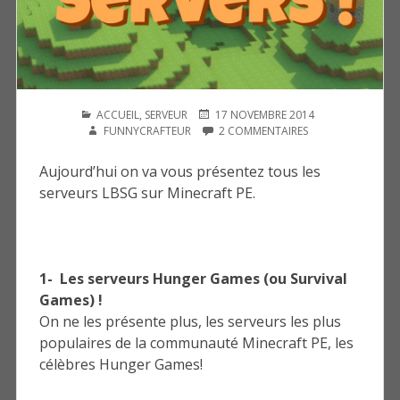
PUBLIÉ
PUBLIÉ
AUTEUR
ACCUEIL
,
SERVEUR
17 NOVEMBRE 2014
DANS
LE
SUR
FUNNYCRAFTEUR
2 COMMENTAIRES
ON
VOUS
Aujourd’hui on va vous présentez tous les
PRÉSENTE
serveurs LBSG sur Minecraft PE.
TOUT
LES
SERVEURS
LBSG
!
1- Les serveurs Hunger Games (ou Survival
Games) !
On ne les présente plus, les serveurs les plus
populaires de la communauté Minecraft PE, les
célèbres Hunger Games!