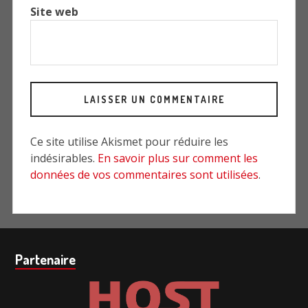
Site web
Ce site utilise Akismet pour réduire les
indésirables.
En savoir plus sur comment les
données de vos commentaires sont utilisées
.
Barre
Partenaire
subsidiaire