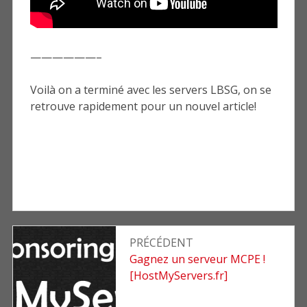
——————–
Voilà on a terminé avec les servers LBSG, on se
retrouve rapidement pour un nouvel article!
Navigation
PRÉCÉDENT
de
Article
Gagnez un serveur MCPE !
précédent
[HostMyServers.fr]
l’article
: