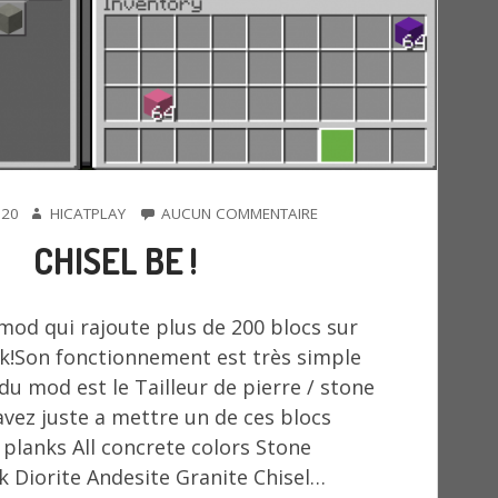
AUTEUR
SUR
020
HICATPLAY
AUCUN COMMENTAIRE
CHISEL
CHISEL BE !
BE
!
 mod qui rajoute plus de 200 blocs sur
k!Son fonctionnement est très simple
e du mod est le Tailleur de pierre / stone
avez juste a mettre un de ces blocs
 planks All concrete colors Stone
 Diorite Andesite Granite Chisel…