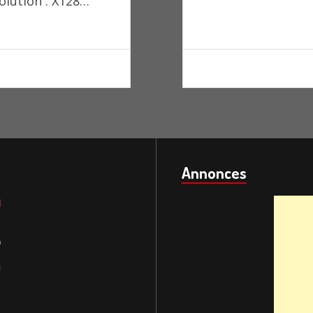
solution : X128…
Annonces