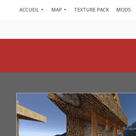
Menu
Aller
ACCUEIL
MAP
TEXTURE PACK
MODS
au
du
contenu
haut