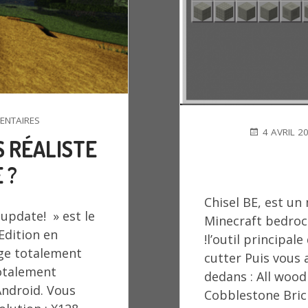
SUR
ENTAIRES
PUBLIÉ
4 AVRIL 2
LE
S RÉALISTE
LE
TEXTURE
PACK
 ?
LE
PLUS
Chisel BE, est un
RÉALISTE
update! » est le
DE
Minecraft bedroc
MINECRAFT
Edition en
!l’outil principal
BE
nge totalement
cutter Puis vous 
?
otalement
dedans : All wood
Android. Vous
Cobblestone Brick